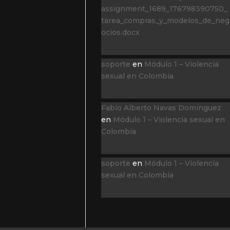
assignment_1689_176798390750_
tarea_compras_y_modelos_de_neg
ocios.docx
soporte
en
Módulo 1 – Violencia
sexual en Colombia
Fabio Alberto Navas Dominguez
en
Módulo 1 – Violencia sexual en
Colombia
soporte
en
Módulo 1 – Violencia
sexual en Colombia